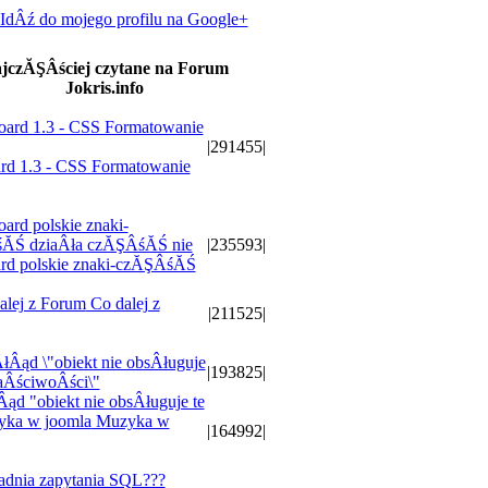
IdÂź do mojego profilu na Google+
jczĂŞÂściej czytane na Forum
Jokris.info
|291455|
rd 1.3 - CSS Formatowanie
|235593|
rd polskie znaki-czĂŞÂśĂŚ
Co dalej z
|211525|
|193825|
ąd "obiekt nie obsÂługuje te
Muzyka w
|164992|