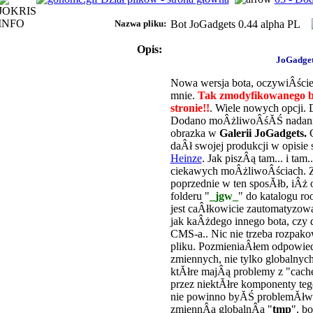
Nazwa pliku:
Bot JoGadgets 0.44 alpha PL
Opis:
JoGadget
Nowa wersja bota, oczywiÂści
mnie.
Tak zmodyfikowanego bo
stronie!!
. Wiele nowych opcji.
Dodano moÂżliwoÂśĂŚ nadania
obrazka w
Galerii JoGadgets.
daÂł swojej produkcji w opisie 
Heinze
. Jak piszÂą tam... i tam..
ciekawych moÂżliwoÂściach. Z
poprzednie w ten sposĂłb, iÂż 
folderu "
_jgw_
" do katalogu r
jest caÂłkowicie zautomatyzowan
jak kaÂżdego innego bota, czy
CMS-a.. Nic nie trzeba rozpak
pliku. PozmieniaÂłem odpowied
zmiennych, nie tylko globalnych
ktĂłre majÂą problemy z "cach
przez niektĂłre komponenty tego
nie powinno byĂŚ problemĂłw z
zmiennÂą globalnÂą "
tmp
", b