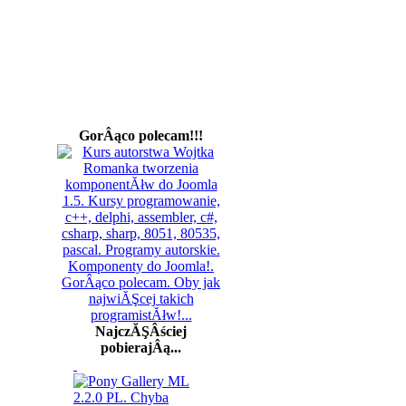
GorÂąco polecam!!!
NajczĂŞÂściej
pobierajÂą...