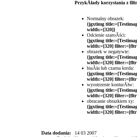
PrzykÂłady korzystania z filt
Normalny obrazek:
{jgxtimg title:=[Testima
width:=[320]}
Odcienie szaroÂści:
{jgxtimg title:=[Testima
width:=[320] filter:=[flt
obrazek w negatywie:
{jgxtimg title:=[Testima
width:=[320] filter:=[flt
biaÂła lub czarna kreda:
{jgxtimg title:=[Testima
width:=[320] filter:=[flt
wyostrzenie konturĂłw:
{jgxtimg title:=[Testima
width:=[320] filter:=[flt
obracanie obrazkiem xy:
{jgxtimg title:=[Testima
width:=[320] filter:=[fltr
Data dodania:
14 03 2007