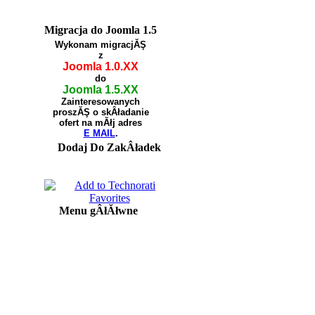
Migracja do Joomla 1.5
Wykonam migracjĂŞ
z
Joomla 1.0.XX
do
Joomla 1.5.XX
Zainteresowanych
proszĂŞ o skÂładanie
ofert na mĂłj adres
E MAIL
.
Dodaj Do ZakÂładek
Menu gÂłĂłwne