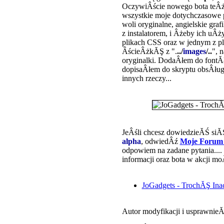
OczywiÂście nowego bota teÂ
wszystkie moje dotychczasowe 
woli oryginalne, angielskie gra
z instalatorem, i Âżeby ich u
plikach CSS oraz w jednym z p
ÂścieÂżkĂŞ z ".
../
images
/..
", n
oryginalki. DodaÂłem do fontĂ
dopisaÂłem do skryptu obsÂł
innych rzeczy...
JeÂśli chcesz dowiedzieĂŚ siĂ
alpha
, odwiedÂź
Moje Forum
odpowiem na zadane pytania....
informacji oraz bota w akcji m
JoGadgets - TrochĂŞ Ina
Autor modyfikacji i usprawnieĂ