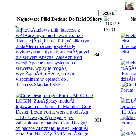
Najnowsze Pliki Dodane Do ReMOSitory
Na
Fireboa
tekstu
|
845
|
Fireboa
dziaÂła
htaccess Standard SEF
Forum
IE bÂłÂ
|
801
|
joomla