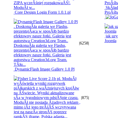
SkÂładn
Core Design Login Form 1.0.1.pl
ProÂśb
jak uzy
Joomla
|
6258
|
DynamicFlash Image Gallery 1.0 Pl
|
875
|