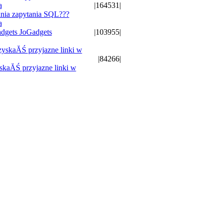
|164531|
ia zapytania SQL???
a
JoGadgets
|103955|
|84266|
skaĂŚ przyjazne linki w