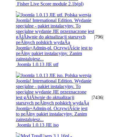
Fisher Live Score module 2.1b(pl)
|
796
|
Joomla 1.0.13 JIE utf
|
7436
|
Joomla 1.0.13 JIE iso