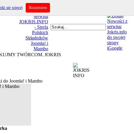
dz się więcej
Rozumiem
IĘKUJMY TWÓRCOM. JOKRIS
i do Joomla! i Mambo
rka