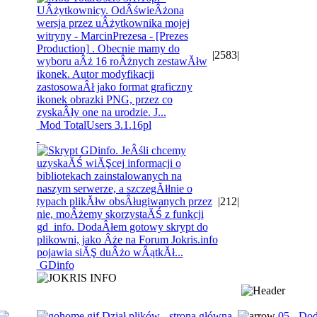
|
2583
|
Mod TotalUsers 3.1.16pl
|
212
|
GDinfo
Dział plików - strona główna
05 - Dod