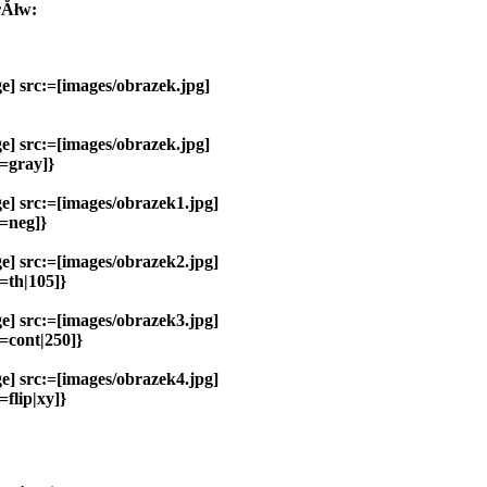
rĂłw:
ge] src:=[images/obrazek.jpg]
ge] src:=[images/obrazek.jpg]
r=gray]}
ge] src:=[images/obrazek1.jpg]
r=neg]}
ge] src:=[images/obrazek2.jpg]
r=th|105]}
ge] src:=[images/obrazek3.jpg]
r=cont|250]}
ge] src:=[images/obrazek4.jpg]
=flip|xy]}