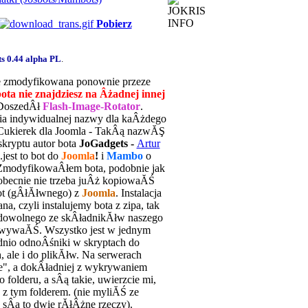
Pobierz
s 0.44 alpha
PL
.
e zmodyfikowana ponownie przeze
ta nie znajdziesz na Âżadnej innej
 DoszedÂł
Flash-Image-Rotator
.
 indywidualnej nazwy dla kaÂżdego
Cukierek dla Joomla - TakÂą nazwĂŞ
skryptu autor bota
JoGadgets -
Artur
.jest to bot do
Joomla
!
i
Mambo
o
modyfikowaÂłem bota, podobnie jak
obecnie nie trzeba juÂż kopiowaĂŚ
oot (gÂłĂłwnego) z
Joomla
. Instalacja
a, czyli instalujemy bota z zipa, tak
 dowolnego ze skÂładnikĂłw naszego
owywaĂŚ. Wszystko jest w jednym
nio odnoÂśniki w skryptach do
, ale i do plikĂłw. Na serwerach
e", a dokÂładniej z wykrywaniem
 folderu, a sÂą takie, uwierzcie mi,
 tym folderem. (nie myliĂŚ ze
o sÂą to dwie rĂłÂżne rzeczy).