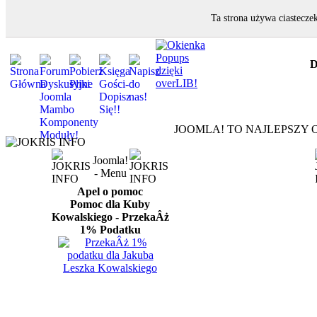
Ta strona używa ciastecze
D
JOOMLA! TO NAJLEPSZY O
Joomla!
- Menu
Apel o pomoc
Pomoc dla Kuby
Kowalskiego - PrzekaÂż
1% Podatku