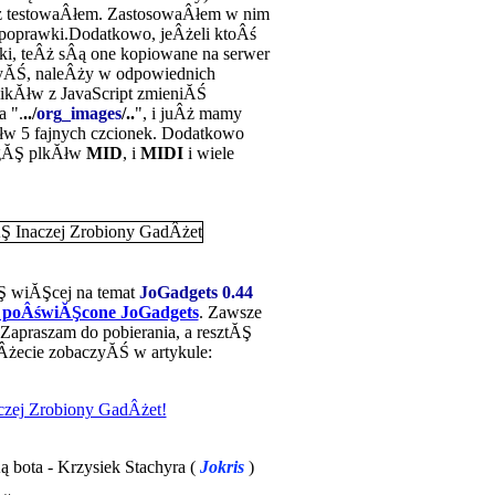
ż testowaÂłem. ZastosowaÂłem w nim
poprawki.Dodatkowo, jeÂżeli ktoÂś
fiki, teÂż sÂą one kopiowane na serwer
ÂżyĂŚ, naleÂży w odpowiednich
likĂłw z JavaScript zmieniĂŚ
a ".
../
org_images
/..
", i juÂż mamy
łw 5 fajnych czcionek. Dodatkowo
ugĂŞ plkĂłw
MID
, i
MIDI
i wiele
Ş wiĂŞcej na temat
JoGadgets 0.44
 poÂświĂŞcone JoGadgets
. Zawsze
 Zapraszam do pobierania, a resztĂŞ
oÂżecie zobaczyĂŚ w artykule:
czej Zrobiony GadÂżet!
ą bota - Krzysiek Stachyra (
J
okris
)