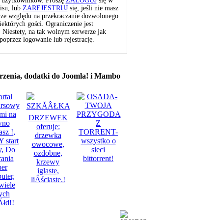
ch użytkowników. Proszę
ZALOGUJ
się w
isu, lub
ZAREJESTRUJ
się, jeśli nie masz
e ze względu na przekraczanie dozwolonego
iektórych gości. Ograniczenie jest
Niestety, na tak wolnym serwerze jak
poprzez logowanie lub rejestrację.
rzenia, dodatki do Joomla! i Mambo