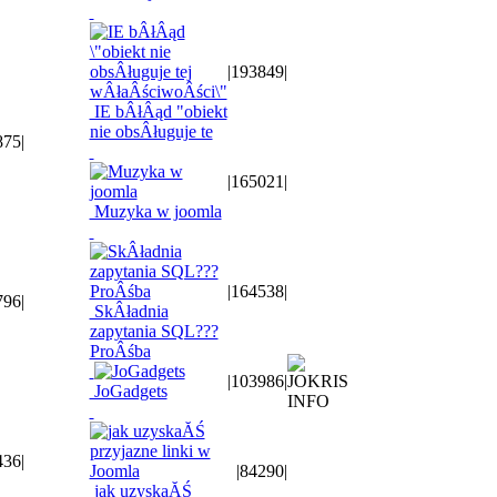
|193849|
IE bÂłÂąd "obiekt
nie obsÂługuje te
875
|
|165021|
Muzyka w joomla
|164538|
796
|
SkÂładnia
zapytania SQL???
ProÂśba
|103986|
JoGadgets
436
|
|84290|
jak uzyskaĂŚ