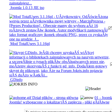
Joomla 1.0.13 JIE iso
|
2
Mod TotalUsers 3.1.16pl
|
GDinfo
Dział plików - strona główna
01 - Jooml
Joomla! wzbogacone o lokalizacjĂŞ zaplecza - pliki gÂłĂłwne