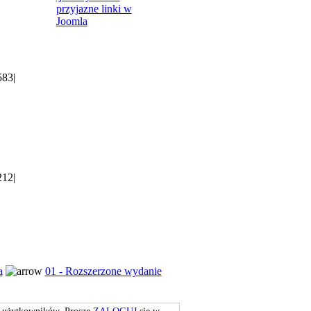
przyjazne linki w
Joomla
583
|
212
|
a
01 - Rozszerzone wydanie