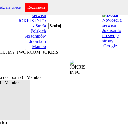
dz się więcej
Rozumiem
IĘKUJMY TWÓRCOM. JOKRIS
i do Joomla! i Mambo
rka