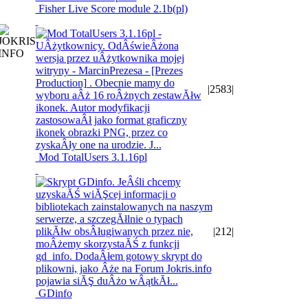
Fisher Live Score module 2.1b(pl)
|
2583
|
Mod TotalUsers 3.1.16pl
|
212
|
GDinfo