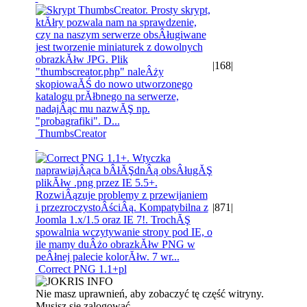
|
168
|
ThumbsCreator
|
871
|
Correct PNG 1.1+pl
Nie masz uprawnień, aby zobaczyć tę część witryny.
Musisz się zalogować.