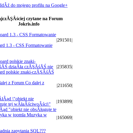
IdÂź do mojego profilu na Google+
jczĂŞÂściej czytane na Forum
Jokris.info
|291501|
rd 1.3 - CSS Formatowanie
|235835|
ard polskie znaki-czĂŞÂśĂŚ
Co dalej z
|211650|
|193899|
ąd "obiekt nie obsÂługuje te
Muzyka w
|165069|