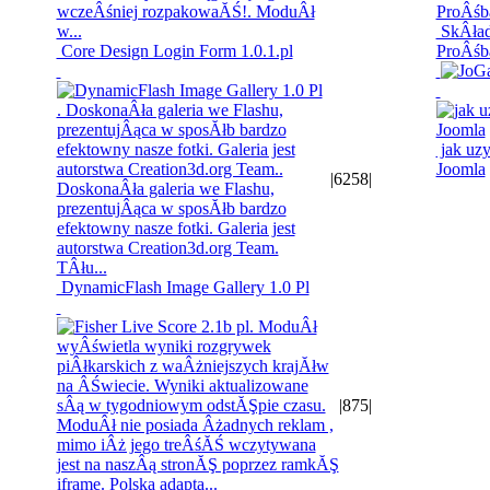
SkÂład
Core Design Login Form 1.0.1.pl
ProÂśb
jak uzy
Joomla
|
6258
|
DynamicFlash Image Gallery 1.0 Pl
|
875
|