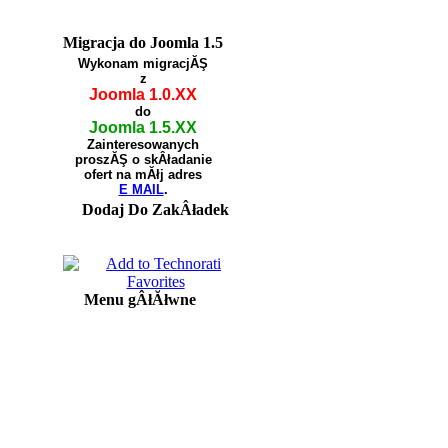
Migracja do Joomla 1.5
Wykonam migracjĂŞ
z
Joomla 1.0.XX
do
Joomla 1.5.XX
Zainteresowanych
proszĂŞ o skÂładanie
ofert na mĂłj adres
E MAIL
.
Dodaj Do ZakÂładek
Menu gÂłĂłwne