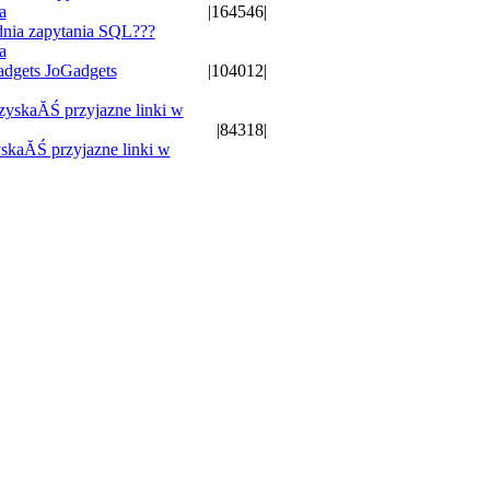
|164546|
nia zapytania SQL???
a
JoGadgets
|104012|
|84318|
skaĂŚ przyjazne linki w