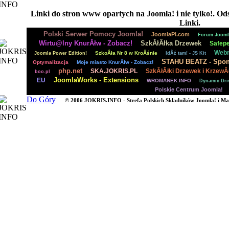
Linki do stron www opartych na Joomla! i nie tylko!. O
Linki.
|
|
Polski Serwer Pomocy Joomla!
JoomlaPl.com
Forum Jooml
|
|
Wirtu@lny KnurĂłw - Zobacz!
SzkĂłÂłka Drzewek
Safepe
|
|
|
Webm
SzkoÂła Nr 8 w KroÂśnie
Joomla Power Edition!
IdÂź tam! - JS Kit
|
|
STAHU BEATZ - Spon
Optymalizacja
Moje miasto KnurĂłw - Zobacz!
|
|
|
php.net
SKA.JOKRIS.PL
SzkĂłÂłki Drzewek i KrzewĂ
boo.pl
|
|
|
JoomlaWorks - Extensions
EU
WROMANEK.INFO
Dynamic Dr
|
Polskie Centrum Joomla!
Do Góry
© 2006 JOKRIS.INFO - Strefa Polskich Składników Joomla! i Ma