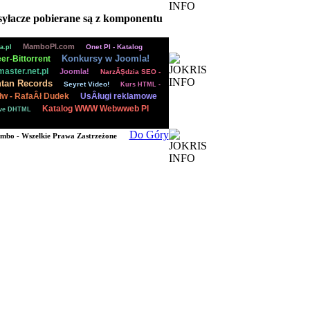
dsyłacze pobierane są z komponentu
|
|
|
MamboPl.com
Onet Pl - Katalog
a.pl
|
|
Konkursy w Joomla!
er-Bittorrent
|
|
aster.net.pl
Joomla!
NarzĂŞdzia SEO -
|
|
tan Records
Seyret Video!
Kurs HTML -
|
łw - RafaÂł Dudek
UsÂługi reklamowe
|
|
Katalog WWW Webwweb Pl
ive DHTML
Do Góry
mbo - Wszelkie Prawa Zastrzeżone