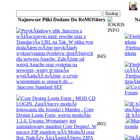
Najnowsze Pliki Dodane Do ReMOSitory
Na
Fireboa
tekstu
|
845
|
Firebo
dziaÂła
htaccess Standard SEF
Forum
IE bÂłÂ
|
801
|
joomla