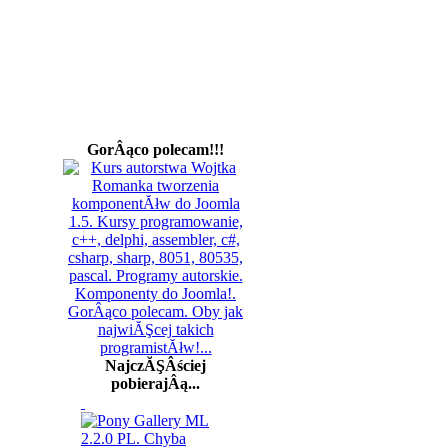
GorÂąco polecam!!!
NajczĂŞÂściej
pobierajÂą...