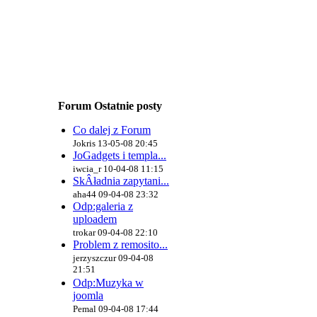
Forum Ostatnie posty
Co dalej z Forum
Jokris 13-05-08 20:45
JoGadgets i templa...
iwcia_r 10-04-08 11:15
SkÂładnia zapytani...
aha44 09-04-08 23:32
Odp:galeria z
uploadem
trokar 09-04-08 22:10
Problem z remosito...
jerzyszczur 09-04-08
21:51
Odp:Muzyka w
joomla
Pemal 09-04-08 17:44