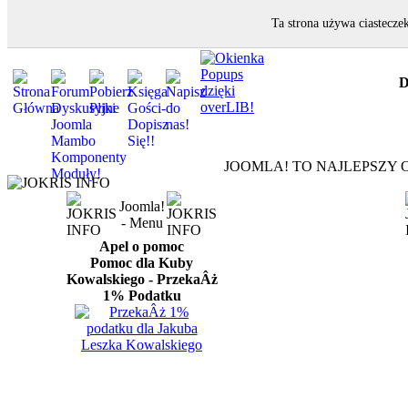
Ta strona używa ciastecze
D
JOOMLA! TO NAJLEPSZY O
Joomla!
- Menu
Apel o pomoc
Pomoc dla Kuby
Kowalskiego - PrzekaÂż
1% Podatku