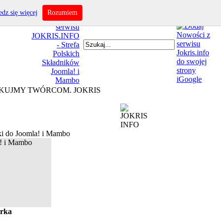
dz się więcej
Rozumiem
IĘKUJMY TWÓRCOM. JOKRIS
i do Joomla! i Mambo
rka