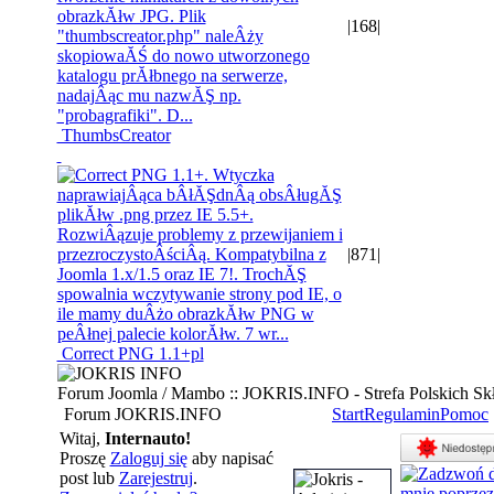
|
168
|
ThumbsCreator
|
871
|
Correct PNG 1.1+pl
Forum Joomla / Mambo :: JOKRIS.INFO - Strefa Polskich S
Forum JOKRIS.INFO
Start
Regulamin
Pomoc
Witaj,
Internauto!
Proszę
Zaloguj się
aby napisać
post lub
Zarejestruj
.