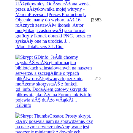
|
2583
|
Mod TotalUsers 3.1.16pl
|
212
|
GDinfo