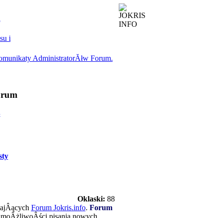
su i
omunikaty AdministratorĂłw Forum.
orum
B
sty
Oklaski:
88
zajÂących
Forum Jokris.info
.
Forum
ak moÂżliwoÂści pisania nowych