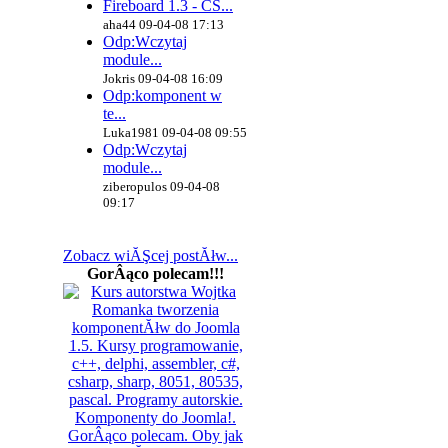
Fireboard 1.3 - CS...
aha44 09-04-08 17:13
Odp:Wczytaj
module...
Jokris 09-04-08 16:09
Odp:komponent w
te...
Luka1981 09-04-08 09:55
Odp:Wczytaj
module...
ziberopulos 09-04-08
09:17
Zobacz wiĂŞcej postĂłw...
GorÂąco polecam!!!