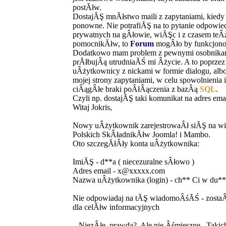
postĂłw.
DostajĂŞ mnĂłstwo maili z zapytaniami, kied
ponowne. Nie potrafiĂŞ na to pytanie odpowi
prywatnych na gÂłowie, wiĂŞc i z czasem teÂ
pomocnikĂłw, to
Forum
mogÂło by funkcjonow
Dodatkowo mam problem z pewnymi osobnikami,
prĂłbujÂą utrudniaĂŚ mi Âżycie. A to poprzez 
uÂżytkownicy z nickami w formie dialogu, al
mojej strony zapytaniami, w celu spowolnienia 
ciÂągÂłe braki poÂłÂączenia z bazÂą
SQL
.
Czyli np. dostajĂŞ taki komunikat na adres emai
Witaj Jokris,
Nowy uÂżytkownik zarejestrowaÂł siĂŞ na wi
Polskich SkÂładnikĂłw Joomla! i Mambo.
Oto szczegĂłÂły konta uÂżytkownika:
ImiĂŞ - d**a ( niecezuralne sÂłowo )
Adres email - x@xxxxx.com
Nazwa uÂżytkownika (login) - ch** Ci w du**
Nie odpowiadaj na tĂŞ wiadomoÂśĂŚ - zostaÂ
dla celĂłw informacyjnych
...NiezÂłe, prawda?. Ale nie Âśmieszne
. Takic