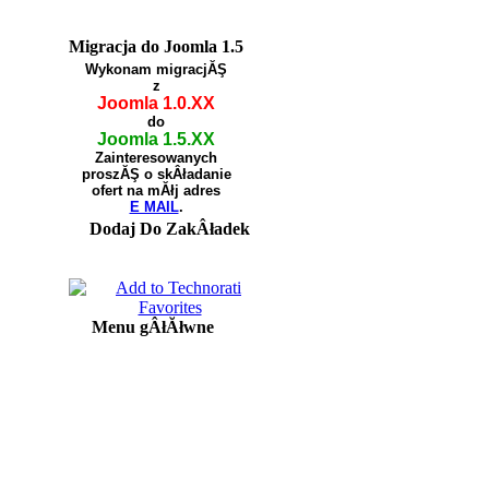
Migracja do Joomla 1.5
Wykonam migracjĂŞ
z
Joomla 1.0.XX
do
Joomla 1.5.XX
Zainteresowanych
proszĂŞ o skÂładanie
ofert na mĂłj adres
E MAIL
.
Dodaj Do ZakÂładek
Menu gÂłĂłwne