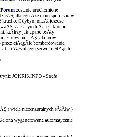
y
Forum
zostanie uruchomione
edzieĂŚ, dlatego Âże mam sporo spraw
ż krucho. Gdybym miaÂł jeszcze
aĂŚ. Ale z tym teÂż jest krucho.
 ktĂłrzy jak uparte osÂły
rejestrowanie siĂŞ jako nowi
bo przez ciÂągÂłe bombardowanie
i tak juÂż wolnego serwera. StÂąd te
l:
trynie JOKRIS.INFO - Strefa
ĂŞ ( wiele niecenzuralnych sÂłĂłw )
ła ona wygenerowana automatycznie
h rejestrowaĂą korespondencyjnych (