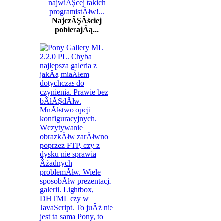
NajczĂŞÂściej
pobierajÂą...