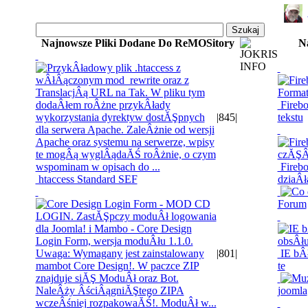
Najnowsze Pliki Dodane Do ReMOSitory
N
Firebo
|
845
|
tekstu
Firebo
htaccess Standard SEF
dziaÂł
Forum
|
801
|
IE bÂł
te
joomla