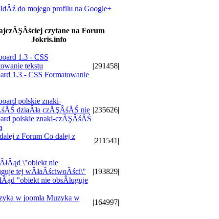
IdÂź do mojego profilu na Google+
ajczĂŞÂściej czytane na Forum
Jokris.info
|291458|
ard 1.3 - CSS Formatowanie
|235626|
ard polskie znaki-czĂŞÂśĂŚ
a
Co dalej z
|211541|
|193829|
Âąd "obiekt nie obsÂługuje
Muzyka w
|164997|