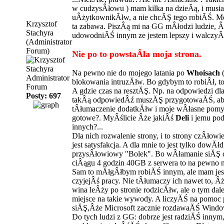
w cudzysÂłowu ) mam kilka na dzieĂą, i mus
uÂżytkownikĂłw, a nie chcĂŞ tego robiĂŚ. 
Krzysztof
ta zabawa. PiszÂą mi na GG mÂłodzi ludzie, Â
Stachyra
udowodniĂŚ innym ze jestem lepszy i walczyĂ
(Administrator
Forum)
Nie po to powstaÂła moja strona.
Na pewno nie do mojego latania po
Whoisach
(
Administrator
blokowania intruzĂłw. Bo gdybym to robiÂł, t
Forum
A gdzie czas na resztĂŞ. Np. na odpowiedzi d
Posty: 697
takÂą odpowiedÂź muszĂŞ przygotowaĂŚ, aby
tÂłumaczenie dodatkĂłw i moje wÂłasne pomys
gotowe?. MyÂślicie Âże jakiÂś
Deli
i jemu pod
innych?...
Dla nich rozwalenie strony, i to strony czÂłowie
jest satysfakcja. A dla mnie to jest tylko dowĂł
przysÂłowiowy "Bolek". Bo wÂłamanie siĂŞ do
ciÂągu 4 godzin 40GB z serwera to na pewno n
Sam to mĂłgÂłbym robiĂŚ innym, ale mam jesz
czyjejÂś pracy. Nie tÂłumaczy ich nawet to, Âż
wina leÂży po stronie rodzicĂłw, ale o tym dal
miejsce na takie wywody. A liczyĂŚ na pomoc p
siĂŞ,Âże Microsoft zacznie rozdawaĂŚ Wind
Do tych ludzi z GG: dobrze jest radziĂŚ inny