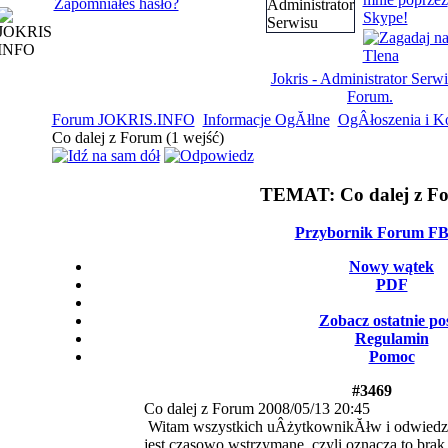
Zapomniałeś hasło?
Jokris - Administrator Serwi
Forum.
Forum JOKRIS.INFO
Informacje OgĂłlne
OgÂłoszenia i K
Co dalej z Forum (1 wejść)
TEMAT:
Co dalej z F
Przybornik Forum F
Nowy wątek
PDF
Zobacz ostatnie po
Regulamin
Pomoc
#3469
Co dalej z Forum
2008/05/13 20:45
Witam wszystkich uÂżytkownikĂłw i odwied
jest czasowo wstrzymane, czyli oznacza to br