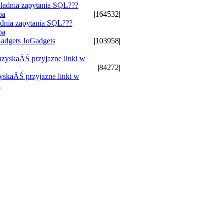
|164532|
nia zapytania SQL???
ba
JoGadgets
|103958|
|84272|
yskaĂŚ przyjazne linki w
a