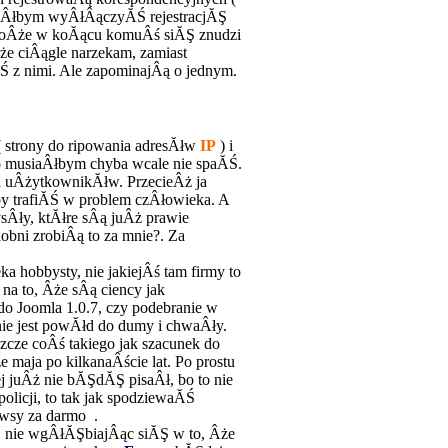
iaÂłbym wyÂłÂączyĂŚ rejestracjĂŞ
MoÂże w koĂącu komuÂś siĂŞ znudzi
że ciÂągle narzekam, zamiast
Ś z nimi. Ale zapominajÂą o jednym.
 strony do ripowania adresĂłw
IP
) i
o musiaÂłbym chyba wcale nie spaĂŚ.
la uÂżytkownikĂłw. PrzecieÂż ja
 trafiĂŚ w problem czÂłowieka. A
Âły, ktĂłre sÂą juÂż prawie
obni zrobiÂą to za mnie?. Za
ka hobbysty, nie jakiejÂś tam firmy to
d na to, Âże sÂą ciency jak
 Joomla 1.0.7, czy podebranie w
ie jest powĂłd do dumy i chwaÂły.
cze coÂś takiego jak szacunek do
e maja po kilkanaÂście lat. Po prostu
ej juÂż nie bĂŞdĂŞ pisaÂł, bo to nie
olicji, to tak jak spodziewaĂŚ
owsy za darmo
.
m, nie wgÂłĂŞbiajÂąc siĂŞ w to, Âże