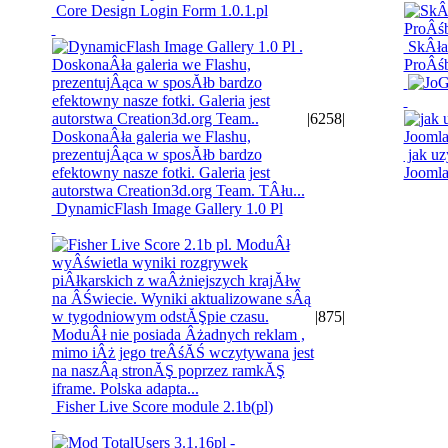
Core Design Login Form 1.0.1.pl
SkÂład
ProÂś
|
6258
|
jak uz
Jooml
DynamicFlash Image Gallery 1.0 Pl
|
875
|
Fisher Live Score module 2.1b(pl)