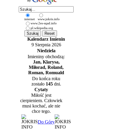
internet
www.jokris.info
www.2es-sqad.info
pl.wikipedia.org
Kalendarz Imienin
9 Sierpnia 2026
Niedziela
Imieniny obchodzą:
Jan, Klarysa,
Miłorad, Roland,
Roman, Romuald
Do końca roku
zostało
145
dni.
Cytaty
Miłość jest
cierpieniem. Człowiek
musi kochać, ale nie
chce tego.
Do Góry