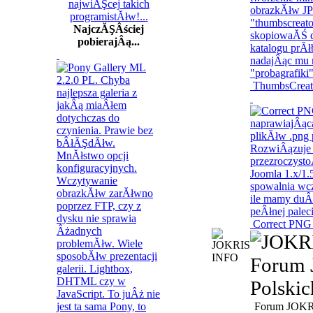
NajczĂŞÂściej
pobierajÂą...
ThumbsCreat
Correct PNG 
Forum 
Polski
Forum JOK