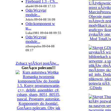
Fireboard 1.3 - CS...
aha44 09-04-08 17:13
Odp:Wczytaj
module...
Jokris 09-04-08 16:09
Odp:komponent w
te...
Luka1981 09-04-08 09:55
Odp:Wczytaj
Mod TotalUse
module...
ziberopulos 09-04-08
09:17
Zobacz wiĂŞcej postĂłw...
GorÂąco polecam!!!
GDinfo