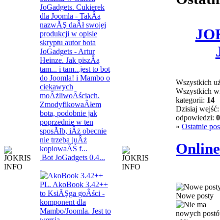
JOK
Wszystkich u
Wszystkich w
kategorii:
14
Dzisiaj wejść
odpowiedzi:
0
»
Ostatnie pos
Onlin
Bot JoGadgets 0.4...
Nowe posty