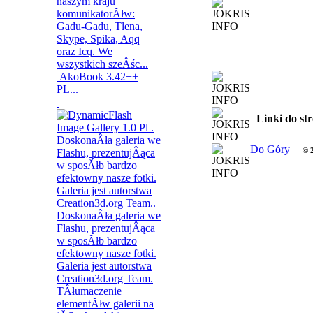
AkoBook 3.42++
PL...
Linki do st
Do Góry
© 