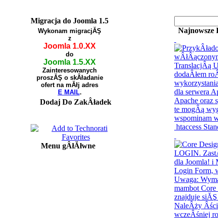
Migracja do Joomla 1.5
Najnowsze 
Wykonam migracjĂŞ
z
Joomla 1.0.XX
do
Joomla 1.5.XX
Zainteresowanych
proszĂŞ o skÂładanie
ofert na mĂłj adres
E MAIL
.
Dodaj Do ZakÂładek
htaccess Sta
Menu gÂłĂłwne