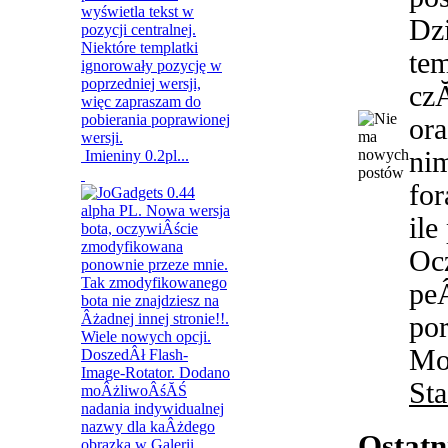
Dzi
tem
cz
ora
nim
Imieniny 0.2pl...
for
ile
Oc
peÂ
por
Mo
Sta
Ostatn