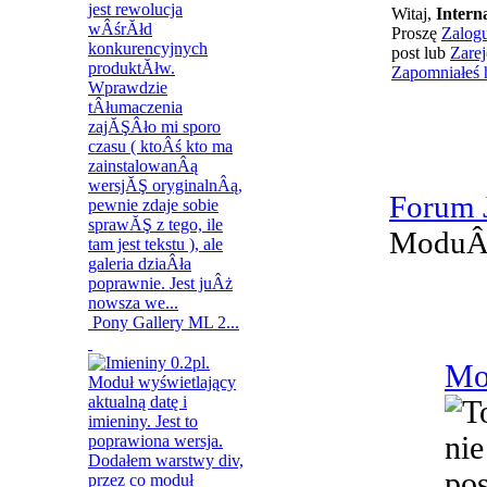
Witaj,
Intern
Proszę
Zalogu
post lub
Zarej
Zapomniałeś 
Forum
ModuÂł
Pony Gallery ML 2...
Mo