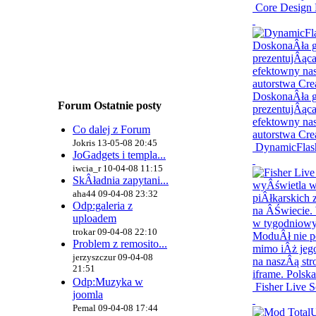
Core Design 
Forum Ostatnie posty
Co dalej z Forum
Jokris 13-05-08 20:45
DynamicFlash
JoGadgets i templa...
iwcia_r 10-04-08 11:15
SkÂładnia zapytani...
aha44 09-04-08 23:32
Odp:galeria z
uploadem
trokar 09-04-08 22:10
Problem z remosito...
jerzyszczur 09-04-08
21:51
Odp:Muzyka w
Fisher Live S
joomla
Pemal 09-04-08 17:44