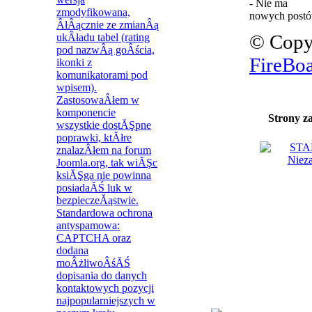
- Nie ma
nowych post
© Copy
FireBo
Strony z