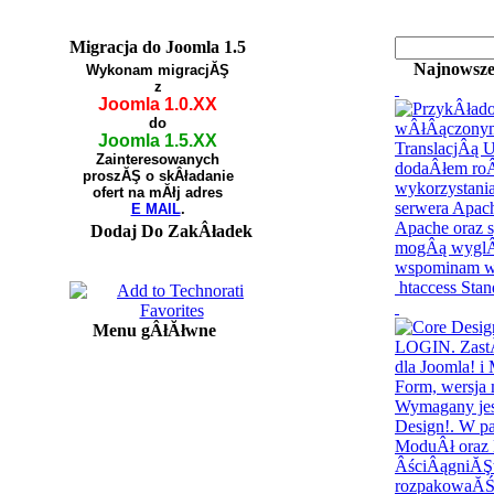
Migracja do Joomla 1.5
Najnowsze
Wykonam migracjĂŞ
z
Joomla 1.0.XX
do
Joomla 1.5.XX
Zainteresowanych
proszĂŞ o skÂładanie
ofert na mĂłj adres
E MAIL
.
Dodaj Do ZakÂładek
htaccess Sta
Menu gÂłĂłwne