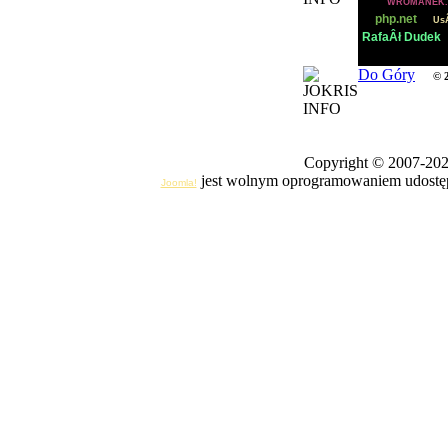
WROMANEK.
|
php.net
Us
RafaÂł Dudek
Do Góry
© 
Copyright © 2007-20
jest wolnym oprogramowaniem udostęp
Joomla!