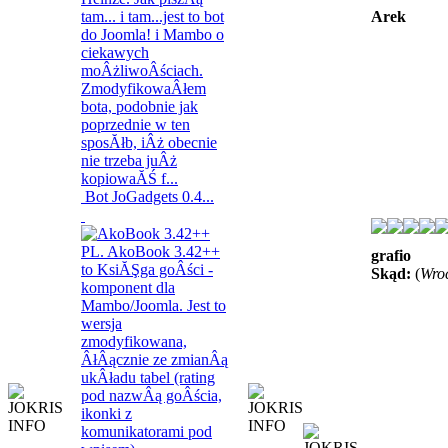
Arek
Bot JoGadgets 0.4...
grafio
Skąd:
(
Wro