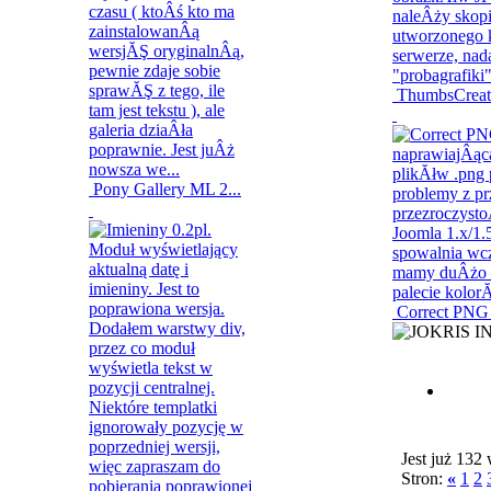
ThumbsCreat
Pony Gallery ML 2...
Correct PNG 
Jest już 132
Stron:
«
1
2