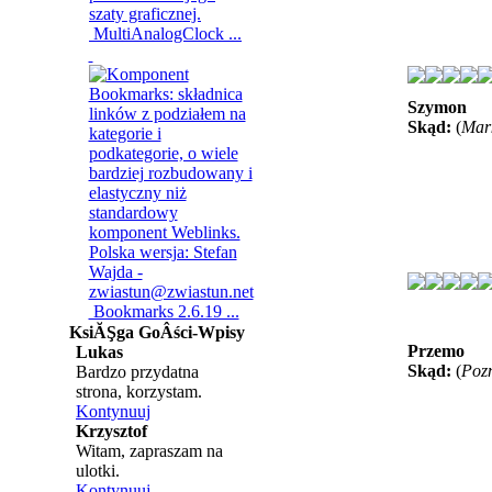
MultiAnalogClock ...
Szymon
Skąd:
(
Mar
Bookmarks 2.6.19 ...
KsiĂŞga GoÂści-Wpisy
Przemo
Lukas
Skąd:
(
Poz
Bardzo przydatna
strona, korzystam.
Kontynuuj
Krzysztof
Witam, zapraszam na
ulotki.
Kontynuuj