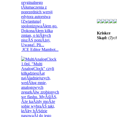
Kriskce
Skąd:
(
Tyc
JCE Editor Mambot...