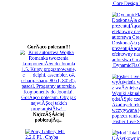
Core Design 
GorÂąco polecam!!!
DynamicFlash
NajczĂŞÂściej
pobierajÂą...
Fisher Live S