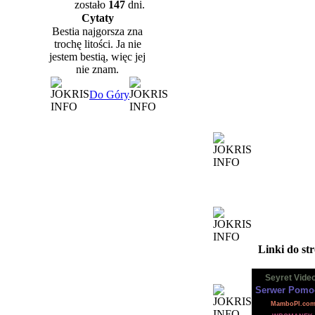
zostało
147
dni.
Cytaty
Bestia najgorsza zna
trochę litości. Ja nie
jestem bestią, więc jej
nie znam.
Do Góry
Linki do st
Seyret Vide
Serwer Pomo
MamboPl.co