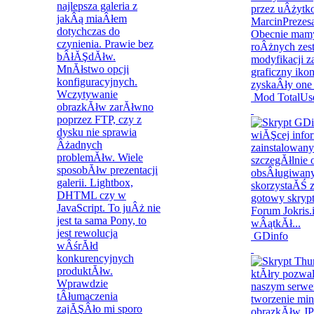
Mod TotalUse
GDinfo