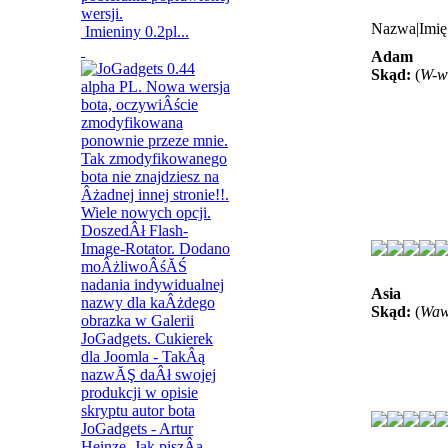
Nazwa|Imię
Imieniny 0.2pl...
Adam
Skąd:
(
W-w
Asia
Skąd:
(
Wa