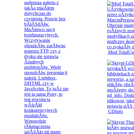
Mod TotalUse
GDinfo