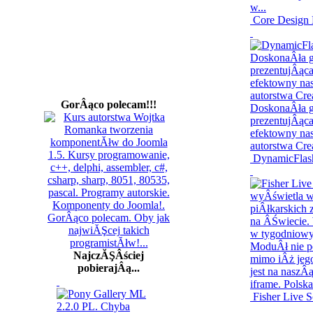
Core Design 
GorÂąco polecam!!!
DynamicFlash
NajczĂŞÂściej
pobierajÂą...
Fisher Live S