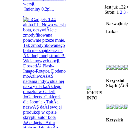
Jest już 132
Imieniny 0.2pl...
Stron: 1
2
3
Nazwa|Imię
Lukas
Krzysztof
Skąd:
(
ÂŁĂ
Krzysiek