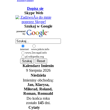
Dopisz się
Skype Web
Szukaj w Google
internet
www.jokris.info
www.2es-sqad.info
pl.wikipedia.org
Kalendarz Imienin
9 Sierpnia 2026
Niedziela
Imieniny obchodzą:
Jan, Klarysa,
Miłorad, Roland,
Roman, Romuald
Do końca roku
zostało
145
dni.
Cytaty