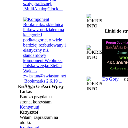
MultiAnalogClock ...
Linki do st
Forum Joomla
SzkĂłÂłki D
Jooml
WRO
SKA.JOKRI
Konkursy w 
Do Góry
© 
Bookmarks 2.6.19 ...
KsiĂŞga GoÂści-Wpisy
Lukas
Bardzo przydatna
strona, korzystam.
Kontynuuj
Krzysztof
Witam, zapraszam na
ulotki.
Kontynuuj