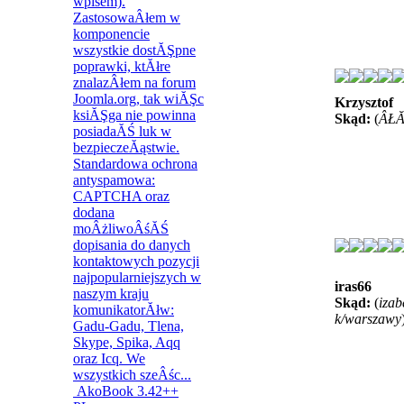
Krzysztof
Skąd:
(
ÂŁĂ
iras66
Skąd:
(
izab
k/warszawy
AkoBook 3.42++