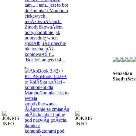
Bot JoGadgets 0.4...
Sebastian
Skąd:
(
Szcz