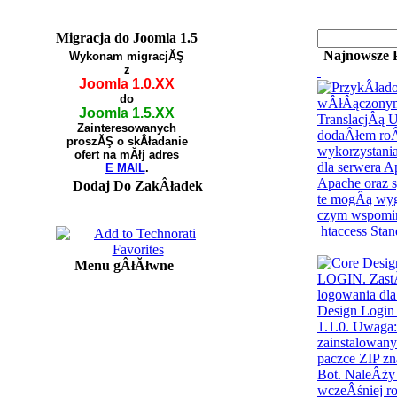
Migracja do Joomla 1.5
Najnowsze 
Wykonam migracjĂŞ
z
Joomla 1.0.XX
do
Joomla 1.5.XX
Zainteresowanych
proszĂŞ o skÂładanie
ofert na mĂłj adres
E MAIL
.
Dodaj Do ZakÂładek
htaccess Sta
Menu gÂłĂłwne