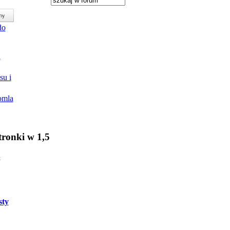
su i
omla
ronki w 1,5
B
sty