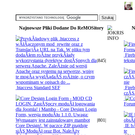
Najnowsze Pliki Dodane Do ReMOSitory
N
Fireb
|
845
|
tekstu
htaccess Standard SEF
Fireb
czĂŞ
Foru
|
801
|
IE bÂ
te