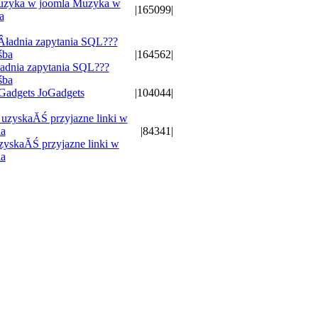
Muzyka w
|165099|
a
|164562|
dnia zapytania SQL???
śba
JoGadgets
|104044|
|84341|
zyskaĂŚ przyjazne linki w
a