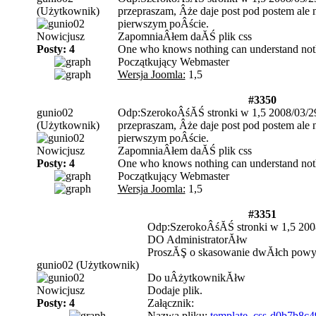
(Użytkownik)
przepraszam, Âże daje post pod postem ale n
pierwszym poÂście.
Nowicjusz
ZapomniaÂłem daĂŚ plik css
Posty: 4
One who knows nothing can understand not
Początkujący Webmaster
Wersja Joomla:
1,5
#3350
gunio02
Odp:SzerokoÂśĂŚ stronki w 1,5
2008/03/2
(Użytkownik)
przepraszam, Âże daje post pod postem ale n
pierwszym poÂście.
Nowicjusz
ZapomniaÂłem daĂŚ plik css
Posty: 4
One who knows nothing can understand not
Początkujący Webmaster
Wersja Joomla:
1,5
#3351
Odp:SzerokoÂśĂŚ stronki w 1,5
200
DO AdministratorĂłw
ProszĂŞ o skasowanie dwĂłch powy
gunio02
(Użytkownik)
Do uÂżytkownikĂłw
Nowicjusz
Dodaje plik.
Posty: 4
Załącznik:
Nazwa pliku:
template_css-d0b7b8c