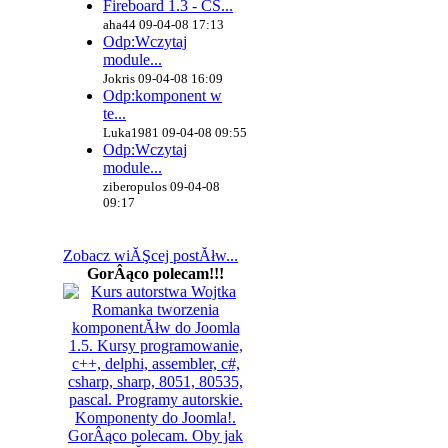
Fireboard 1.3 - CS...
aha44 09-04-08 17:13
Odp:Wczytaj
module...
Jokris 09-04-08 16:09
Odp:komponent w
te...
Luka1981 09-04-08 09:55
Odp:Wczytaj
module...
ziberopulos 09-04-08
09:17
Zobacz wiĂŞcej postĂłw...
GorÂąco polecam!!!