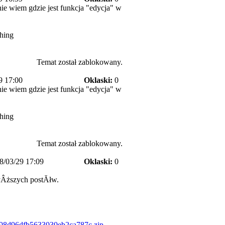
ie wiem gdzie jest funkcja "edycja" w
hing
Temat został zablokowany.
9 17:00
Oklaski:
0
ie wiem gdzie jest funkcja "edycja" w
hing
Temat został zablokowany.
8/03/29 17:09
Oklaski:
0
Âższych postĂłw.
498d96dfb5633030eb2ca787c.zip