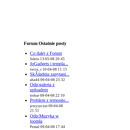
Forum Ostatnie posty
Co dalej z Forum
Jokris 13-05-08 20:45
JoGadgets i templa...
iwcia_r 10-04-08 11:15
SkÂładnia zapytani...
aha44 09-04-08 23:32
Odp:galeria z
uploadem
trokar 09-04-08 22:10
Problem z remosito...
jerzyszczur 09-04-08
21:51
Odp:Muzyka w
joomla
Pemal 09-04-08 17:44