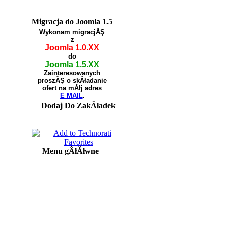
Migracja do Joomla 1.5
Wykonam migracjĂŞ
z
Joomla 1.0.XX
do
Joomla 1.5.XX
Zainteresowanych
proszĂŞ o skÂładanie
ofert na mĂłj adres
E MAIL
.
Dodaj Do ZakÂładek
Menu gÂłĂłwne