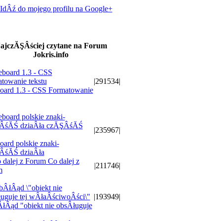
IdÂź do mojego profilu na Google+
ajczĂŞÂściej czytane na Forum
Jokris.info
|291534|
oard 1.3 - CSS Formatowanie
|235967|
oard polskie znaki-
ÂśĂŚ dziaÂła
Co dalej z
|211746|
m
|193949|
łÂąd "obiekt nie obsÂługuje