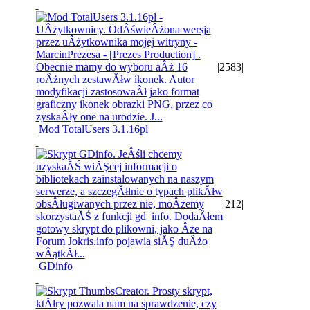
|
2583
|
Mod TotalUsers 3.1.16pl
|
212
|
GDinfo