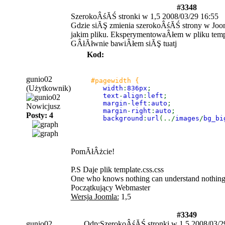
#3348
SzerokoÂśĂŚ stronki w 1,5
2008/03/29 16:55
Gdzie siĂŞ zmienia szerokoÂśĂŚ strony w Jooml
jakim pliku. EksperymentowaÂłem w pliku templa
GÂłĂłwnie bawiÂłem siĂŞ tuatj
Kod:
gunio02
#pagewidth { 

(Użytkownik)
width
:
836px
; 

text
-
align
:
left
;  

margin
-
left
:
auto
; 

Nowicjusz
margin
-
right
:
auto
;

Posty: 4
background
:
url
(../
images
/
bg_bi
PomĂłÂżcie!
P.S Daje plik template.css.css
One who knows nothing can understand nothin
Początkujący Webmaster
Wersja Joomla:
1,5
#3349
gunio02
Odp:SzerokoÂśĂŚ stronki w 1,5
2008/03/2