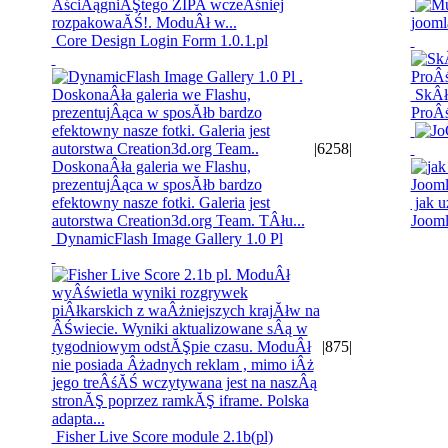
jooml
Core Design Login Form 1.0.1.pl
SkÂła
ProÂ
|
6258
|
jak u
Jooml
DynamicFlash Image Gallery 1.0 Pl
|
875
|
Fisher Live Score module 2.1b(pl)