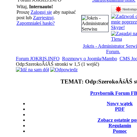
Witaj,
Internauto!
Proszę
Zaloguj się
aby napisać
post lub
Zarejestruj
.
Zapomniałeś hasło?
Jokris - Administrator Serwi
Forum.
Forum JOKRIS.INFO
Rozmowy o Joomla/Mambo
CMS Jo
Odp:SzerokoÂśĂŚ stronki w 1,5 (1 wejść)
TEMAT:
Odp:SzerokoÂśĂŚ st
Przybornik Forum F
Nowy wątek
PDF
Zobacz ostatnie po
Regulamin
Pomoc