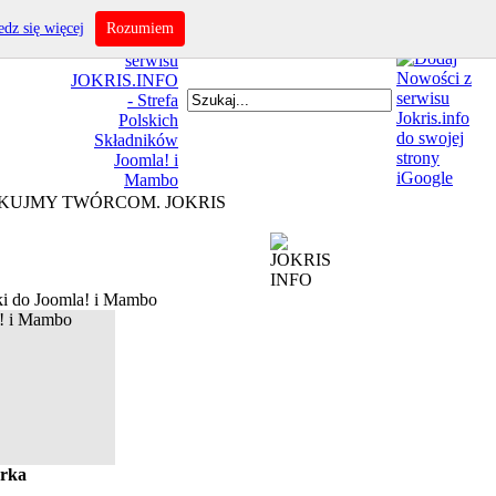
dz się więcej
Rozumiem
IĘKUJMY TWÓRCOM. JOKRIS
i do Joomla! i Mambo
rka