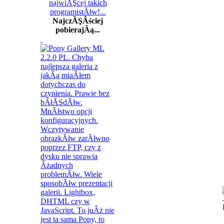
NajczĂŞÂściej
pobierajÂą...