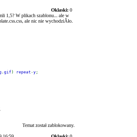
Oklaski:
0
i 1,5? W plikach szablonu... ale w
te.css.css, ale nic nie wychodziÂło.
g
.
gif
) 
repeat
-
y
;
g
Temat został zablokowany.
9 16:59
Oklaski:
0